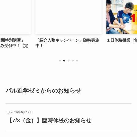
日間特別講習」
「紹介入塾キャンペーン」随時実施
１日体験授業［
込み受付中！【定
中！
パル進学ゼミからのお知らせ
2026年6月19日
【7/3（金）】臨時休校のお知らせ