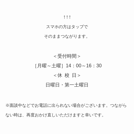
ま
↑↑↑
ま
に
スマホの方はタップで
し
そのままつながります。
て
く
＜受付時間＞
だ
［月曜～土曜］14：00～16：30
さ
＜休 校 日＞
い
日曜日・第一土曜日
。
※面談中などでお電話に出られない場合がございます。つながら
ない時は、再度おかけ直しいただけますと幸いです。