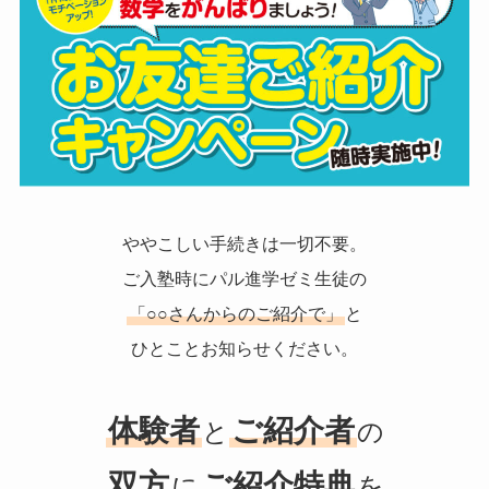
ややこしい手続きは一切不要。
ご入塾時にパル進学ゼミ生徒の
「○○さんからのご紹介で」
と
ひとことお知らせください。
体験者
ご紹介者
と
の
双方
ご紹介特典
に
を